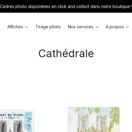
Cadres photo disponibles en click and collect dans notre boutique !
Toggle
Toggle
Toggle
T
Affiches
Tirage photo
Nos services
A propos
menu
menu
menu
m
Cathédrale